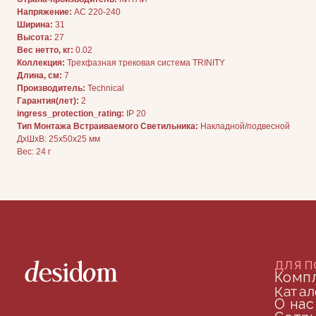
ДЛЯ ПОКУПАТЕЛЕЙ
Напряжение:
AC 220-240
Комплектация
Ширина:
31
Каталог
О нас
Высота:
27
Сотрудничество
Вес нетто, кг:
0.02
Контакты
Коллекция:
Трехфазная трековая система TRINITY
Длина, см:
7
Производитель:
Technical
Гарантия(лет):
2
ingress_protection_rating:
IP 20
Тип Монтажа Встраиваемого Светильника:
Накладной/подвесной
ДxШxВ: 25x50x25 мм
Вес: 24 г
ДОКУМЕНТАЦИЯ
Публичная оферта
Политика конфиденциальности
+7 (905) 208-46-36
телефон для связи
arseniy@indom.design
почта для связи