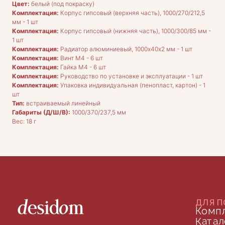
Цвет:
белый (под покраску)
Комплектация:
Корпус гипсовый (верхняя часть), 1000/270/212,5
ДЛЯ ПОКУПАТЕЛЕЙ
мм - 1 шт
Комплектация
Каталог
Комплектация:
Корпус гипсовый (нижняя часть), 1000/300/85 мм -
О нас
1 шт
Сотрудничество
Комплектация:
Радиатор алюминиевый, 1000х40х2 мм - 1 шт
Контакты
Комплектация:
Винт М4 - 6 шт
Комплектация:
Гайка М4 - 6 шт
Комплектация:
Руководство по установке и эксплуатации - 1 шт
Комплектация:
Упаковка индивидуальная (пенопласт, картон) - 1
шт
Тип:
встраиваемый линейный
Габариты (Д/Ш/В):
1000/370/237,5 мм
Вес: 18 г
ДОКУМЕНТАЦИЯ
Публичная оферта
Политика конфиденциальности
+7 (905) 208-46-36
телефон для связи
arseniy@indom.design