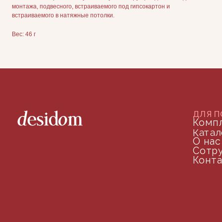
монтажа, подвесного, встраиваемого под гипсокартон и
встраиваемого в натяжные потолки.
Вес: 46 г
ДОКУМЕНТАЦИЯ
Публичная оферта
Политика конфиденциальности
+7 (905) 208-46-36
телефон для связи
arseniy@indom.design
почта для связи