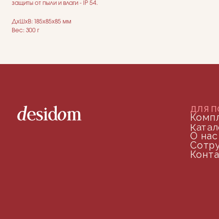
защиты от пыли и влаги - IP 54.
ДxШxВ: 185x85x85 мм
Вес: 300 г
ДОКУМЕНТАЦИЯ
Публичная оферта
Политика конфиденциальности
+7 (905) 208-46-36
телефон для связи
arseniy@indom.design
почта для связи