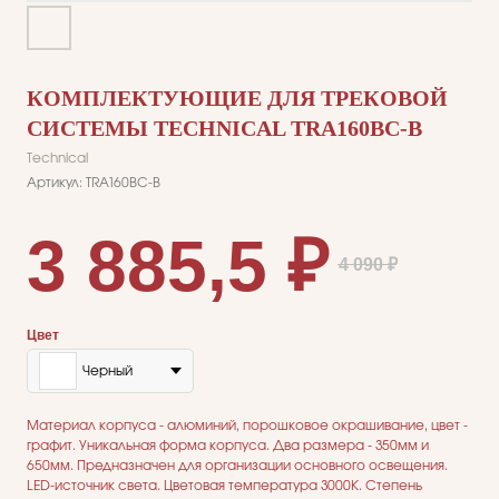
КОМПЛЕКТУЮЩИЕ ДЛЯ ТРЕКОВОЙ
СИСТЕМЫ TECHNICAL TRA160BC-B
Technical
Артикул:
TRA160BC-B
3 885,5
₽
4 090
₽
Цвет
Черный
ДЛЯ ПОКУПАТЕЛЕЙ
Комплектация
Каталог
Материал корпуса - алюминий, порошковое окрашивание, цвет -
О нас
графит. Уникальная форма корпуса. Два размера - 350мм и
Сотрудничество
Контакты
650мм. Предназначен для организации основного освещения.
LED-источник света. Цветовая температура 3000К. Степень