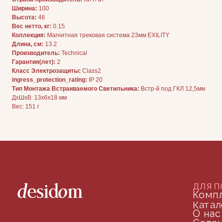
ДЛЯ ПОКУПАТЕЛЕЙ
Ширина:
100
Комплектация
Высота:
46
Каталог
О нас
Вес нетто, кг:
0.15
Сотрудничество
Коллекция:
Магнитная трековая система 23мм EXILITY
Контакты
Длина, см:
13.2
Производитель:
Technical
Гарантия(лет):
2
Класс Электрозащиты:
Class2
ingress_protection_rating:
IP 20
Тип Монтажа Встраиваемого Светильника:
Встр-й под ГКЛ 12,5мм
ДxШxВ: 13x6x18 мм
Вес: 151 г
ДОКУМЕНТАЦИЯ
Публичная оферта
Политика конфиденциальности
+7 (905) 208-46-36
телефон для связи
arseniy@indom.design
почта для связи