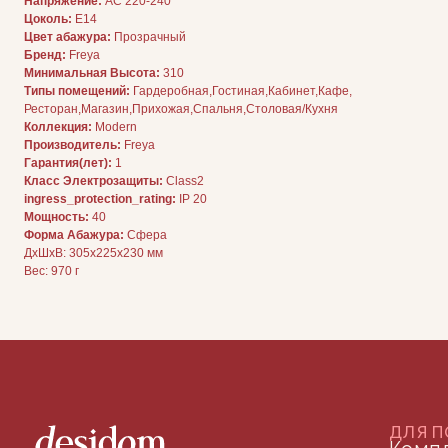
Напряжение:
AC 220-240
Цоколь:
E14
Цвет абажура:
Прозрачный
ДЛЯ ПОКУПАТЕЛЕЙ
Бренд:
Freya
Комплектация
Минимальная Высота:
310
Каталог
О нас
Типы помещений:
Гардеробная,Гостиная,Кабинет,Кафе,
Сотрудничество
Ресторан,Магазин,Прихожая,Спальня,Столовая/Кухня
Контакты
Коллекция:
Modern
Производитель:
Freya
Гарантия(лет):
1
Класс Электрозащиты:
Class2
ingress_protection_rating:
IP 20
Мощность:
40
Форма Абажура:
Сфера
ДxШxВ: 305x225x230 мм
Вес: 970 г
ДОКУМЕНТАЦИЯ
Публичная оферта
Политика конфиденциальности
+7 (905) 208-46-36
телефон для связи