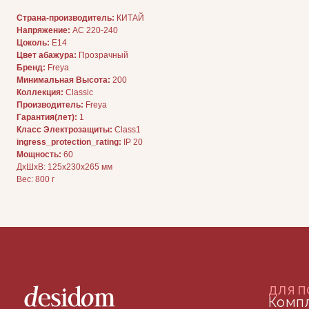
Страна-производитель:
КИТАЙ
Напряжение:
AC 220-240
ДЛЯ ПОКУПАТЕЛЕЙ
Комплектация
Цоколь:
E14
Каталог
Цвет абажура:
Прозрачный
О нас
Сотрудничество
Бренд:
Freya
Контакты
Минимальная Высота:
200
Коллекция:
Classic
Производитель:
Freya
Гарантия(лет):
1
Класс Электрозащиты:
Class1
ingress_protection_rating:
IP 20
Мощность:
60
ДxШxВ: 125x230x265 мм
Вес: 800 г
ДОКУМЕНТАЦИЯ
Публичная оферта
Политика конфиденциальности
+7 (905) 208-46-36
телефон для связи