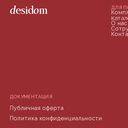
телефон для связи
arseniy@indom.design
почта для связи
©2024 desidom. Все права защищены
Разработка сайта