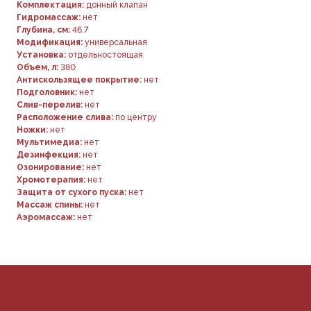
Комплектация:
донный клапан
Гидромассаж:
нет
Глубина, см:
46.7
Модификация:
универсальная
Установка:
отдельностоящая
ДЛЯ ПОКУПАТЕЛЕЙ
Комплектация
Объем, л:
380
Каталог
Антискользящее покрытие:
нет
О нас
Подголовник:
нет
Сотрудничество
Контакты
Слив-перелив:
нет
Расположение слива:
по центру
Ножки:
нет
Мультимедиа:
нет
Дезинфекция:
нет
Озонирование:
нет
Хромотерапия:
нет
Защита от сухого пуска:
нет
Массаж спины:
нет
ДОКУМЕНТАЦИЯ
Аэромассаж:
нет
Публичная оферта
Политика конфиденциальности
+7 (905) 208-46-36