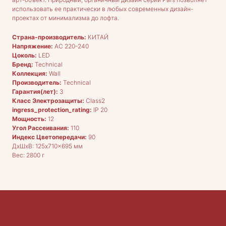
использовать ее практически в любых современных дизайн-
проектах от минимализма до лофта.
Страна-производитель:
КИТАЙ
ДЛЯ ПОКУПАТЕЛЕЙ
Комплектация
Напряжение:
AC 220-240
Каталог
Цоколь:
LED
О нас
Бренд:
Technical
Сотрудничество
Контакты
Коллекция:
Wall
Производитель:
Technical
Гарантия(лет):
3
Класс Электрозащиты:
Class2
ingress_protection_rating:
IP 20
Мощность:
12
Угол Рассеивания:
110
Индекс Цветопередачи:
90
ДxШxВ: 125x710x695 мм
ДОКУМЕНТАЦИЯ
Вес: 2800 г
Публичная оферта
Политика конфиденциальности
+7 (905) 208-46-36