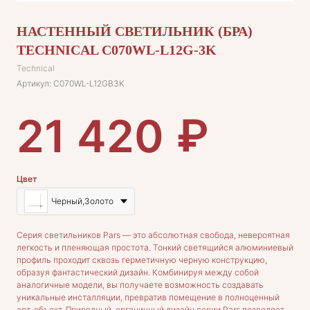
НАСТЕННЫЙ СВЕТИЛЬНИК (БРА)
TECHNICAL C070WL-L12G-3K
Technical
Артикул:
C070WL-L12GB3K
₽
21 420
Цвет
Черный,Золото
Серия светильников Pars — это абсолютная свобода, невероятная
легкость и пленяющая простота. Тонкий светящийся алюминиевый
профиль проходит сквозь герметичную черную конструкцию,
образуя фантастический дизайн. Комбинируя между собой
аналогичные модели, вы получаете возможность создавать
уникальные инсталляции, превратив помещение в полноценный
арт-объект. Природный, органичный дизайн серии Pars позволяет