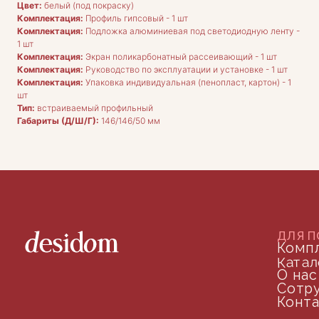
Каталог
Цвет:
белый (под покраску)
О нас
Комплектация:
Профиль гипсовый - 1 шт
Сотрудничество
Комплектация:
Подложка алюминиевая под светодиодную ленту -
Контакты
1 шт
Комплектация:
Экран поликарбонатный рассеивающий - 1 шт
Комплектация:
Руководство по эксплуатации и установке - 1 шт
Комплектация:
Упаковка индивидуальная (пенопласт, картон) - 1
шт
Тип:
встраиваемый профильный
Габариты (Д/Ш/Г):
146/146/50 мм
ДОКУМЕНТАЦИЯ
Публичная оферта
Политика конфиденциальности
+7 (905) 208-46-36
телефон для связи
arseniy@indom.design
почта для связи